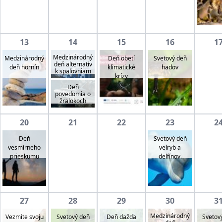
13
14
15
16
1
Medzinárodný
Medzinárodný
Deň obetí
Svetový deň
deň alternatív
deň hornín
klimatické
hadov
k spaľovniam
krízy
Deň
povedomia o
žralokoch
20
21
22
23
2
Deň
Svetový deň
vesmírneho
velryb a
prieskumu
delfínov.
27
28
29
30
3
Medzinárodný
Vezmite svoju
Svetový deň
Svetov
Deň dažďa