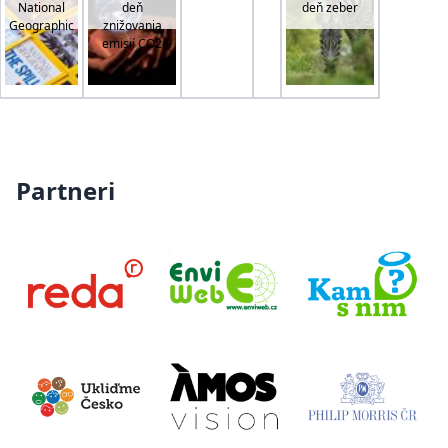
National
deň
deň zeber
Geographic
znižovania
emisií CO2
Partneri