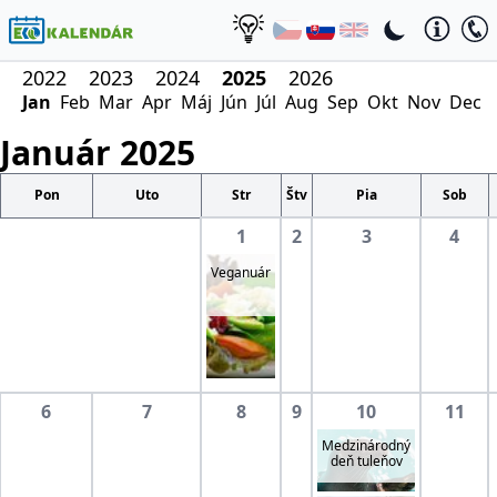
2022
2023
2024
2025
2026
Jan
Feb
Mar
Apr
Máj
Jún
Júl
Aug
Sep
Okt
Nov
Dec
Január
2025
Pon
Uto
Str
Štv
Pia
Sob
1
2
3
4
Veganuár
6
7
8
9
10
11
Medzinárodný
deň tuleňov