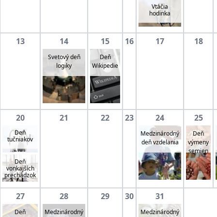
Vtáčia
hodinka
13
14
15
16
17
18
Svetový deň
Deň
logiky
Wikipedie
20
21
22
23
24
25
Deň
Medzinárodný
Deň
tučniakov
deň vzdelania
výmeny
semien
Deň
vonkajších
prechádzok
27
28
29
30
31
Deň
Medzinárodný
Medzinárodný