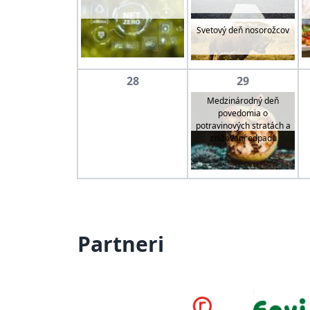
Svetový deň nosorožcov
28
29
Medzinárodný deň
povedomia o
potravinových stratách a
znižovaní odpadu
Partneri