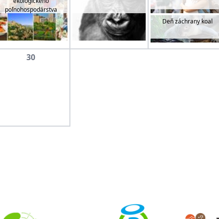
ekologického
poľnohospodárstva
Deň záchrany koal
30