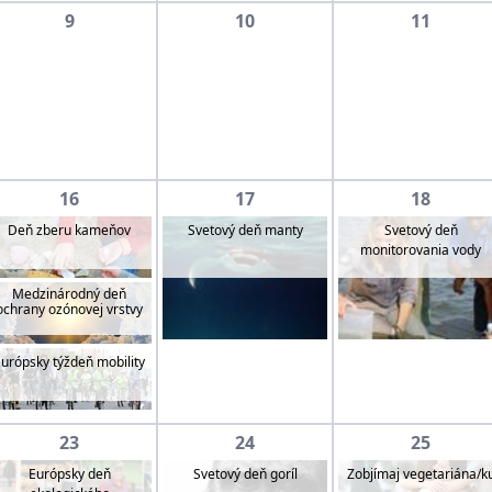
9
10
11
16
17
18
Svetový deň
Deň zberu kameňov
Svetový deň manty
monitorovania vody
Medzinárodný deň
ochrany ozónovej vrstvy
urópsky týždeň mobility
23
24
25
Európsky deň
Svetový deň goríl
Zobjímaj vegetariána/k