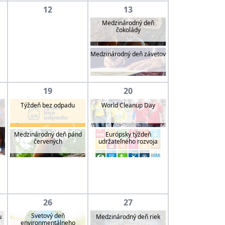
12
13
Medzinárodný deň
čokolády
Medzinárodný deň závetov
19
20
Týždeň bez odpadu
World Cleanup Day
Medzinárodný deň pánd
Európsky týždeň
červených
udržateľného rozvoja
26
27
Svetový deň
u
Medzinárodný deň riek
environmentálneho