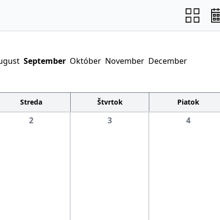
ugust
September
Október
November
December
Streda
Štvrtok
Piatok
2
3
4