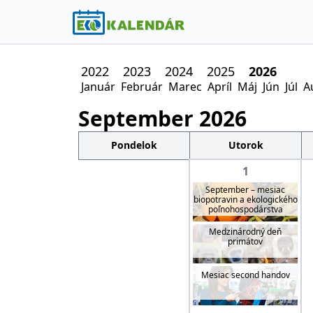
2022
2023
2024
2025
2026
Január
Február
Marec
Apríl
Máj
Jún
Júl
A
September
2026
Pondelok
Utorok
1
September – mesiac
biopotravin a ekologického
poľnohospodárstva
Medzinárodný deň
primátov
Mesiac second handov