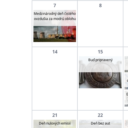
7
8
Medzinárodný deň čistého
ovzdušia za modrú oblohu
14
15
Buď pripravený
E
21
22
Deň nulových emisií
Deň bez aut