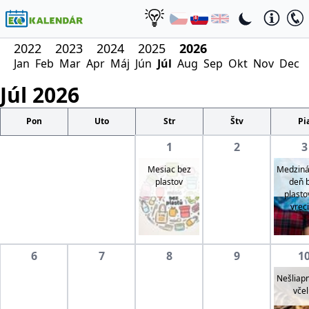
2022
2023
2024
2025
2026
Jan
Feb
Mar
Apr
Máj
Jún
Júl
Aug
Sep
Okt
Nov
Dec
Júl
2026
Pon
Uto
Str
Štv
Pi
1
2
3
Mesiac bez
Medziná
plastov
deň 
plasto
vrec
6
7
8
9
1
Nešliapn
včel