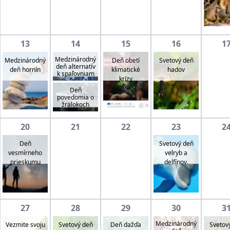
13
14
15
16
1
Medzinárodný
Medzinárodný
Deň obetí
Svetový deň
deň alternatív
deň hornín
klimatické
hadov
k spaľovniam
krízy
Deň
povedomia o
žralokoch
20
21
22
23
2
Deň
Svetový deň
vesmírneho
velryb a
prieskumu
delfínov.
27
28
29
30
3
Medzinárodný
Vezmite svoju
Svetový deň
Svetov
Deň dažďa