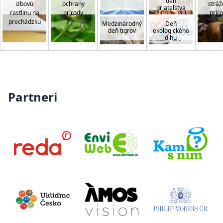
deň
izbovú
ochrany
stráž
priateľstva
rastlinu na
prírody
prír
prechádzku
Medzinárodný
Deň
deň tigrov
ekologického
dlhu
Partneri