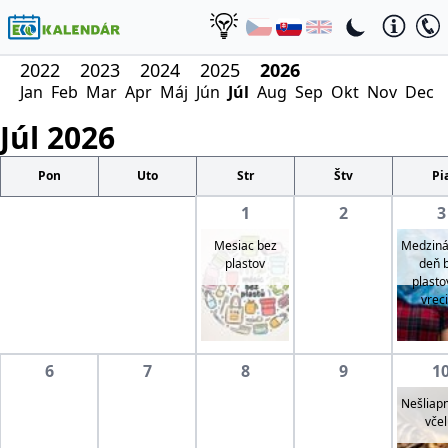
2022
2023
2024
2025
2026
Jan
Feb
Mar
Apr
Máj
Jún
Júl
Aug
Sep
Okt
Nov
Dec
Júl
2026
Pon
Uto
Str
Štv
Pi
1
2
3
Mesiac bez
Medziná
plastov
deň 
plasto
vrec
6
7
8
9
1
Nešliapn
včel