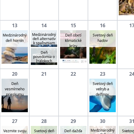
13
14
15
16
1
Medzinárodný
Medzinárodný
Deň obetí
Svetový deň
deň alternatív
deň hornín
klimatické
hadov
k spaľovniam
krízy
Deň
povedomia o
žralokoch
20
21
22
23
2
Deň
Svetový deň
vesmírneho
velryb a
prieskumu
delfínov.
27
28
29
30
3
Medzinárodný
Vezmite svoju
Svetový deň
Svetov
Deň dažďa