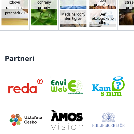
deň
izbovú
ochrany
stráž
priateľstva
rastlinu na
prírody
prír
prechádzku
Medzinárodný
Deň
deň tigrov
ekologického
dlhu
Partneri