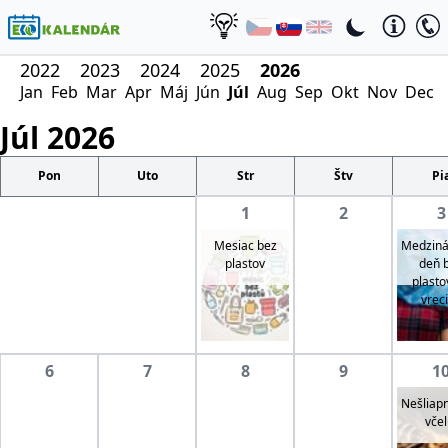
2022
2023
2024
2025
2026
Jan
Feb
Mar
Apr
Máj
Jún
Júl
Aug
Sep
Okt
Nov
Dec
Júl
2026
Pon
Uto
Str
Štv
Pi
1
2
3
Mesiac bez
Medziná
plastov
deň 
plasto
vrec
6
7
8
9
1
Nešliapn
včel