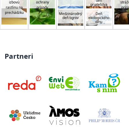
deň
izbovú
ochrany
stráž
priateľstva
rastlinu na
prírody
prír
prechádzku
Medzinárodný
Deň
deň tigrov
ekologického
dlhu
Partneri