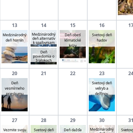
13
14
15
16
1
Medzinárodný
Medzinárodný
Deň obetí
Svetový deň
deň alternatív
deň hornín
klimatické
hadov
k spaľovniam
krízy
Deň
povedomia o
žralokoch
20
21
22
23
2
Deň
Svetový deň
vesmírneho
velryb a
prieskumu
delfínov.
27
28
29
30
3
Medzinárodný
Vezmite svoju
Svetový deň
Svetov
Deň dažďa