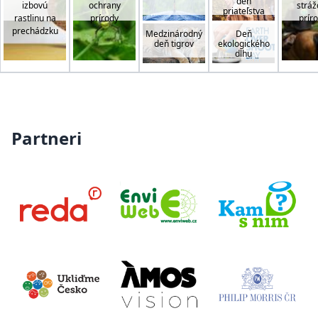
deň
izbovú
ochrany
stráž
priateľstva
rastlinu na
prírody
prír
prechádzku
Medzinárodný
Deň
deň tigrov
ekologického
dlhu
Partneri