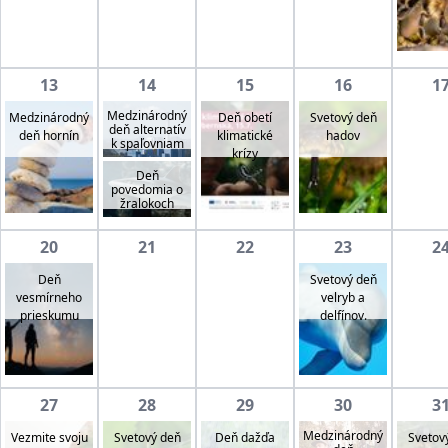
13
14
15
16
1
Medzinárodný
Medzinárodný
Deň obetí
Svetový deň
deň alternatív
deň hornín
klimatické
hadov
k spaľovniam
krízy
Deň
povedomia o
žralokoch
20
21
22
23
2
Deň
Svetový deň
vesmírneho
velryb a
prieskumu
delfínov.
27
28
29
30
3
Medzinárodný
Vezmite svoju
Svetový deň
Svetov
Deň dažďa