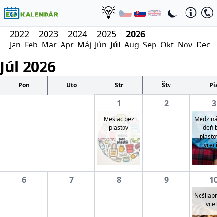
2022
2023
2024
2025
2026
Jan
Feb
Mar
Apr
Máj
Jún
Júl
Aug
Sep
Okt
Nov
Dec
Júl
2026
Pon
Uto
Str
Štv
Pi
1
2
3
Mesiac bez
Medziná
plastov
deň 
plasto
vrec
6
7
8
9
1
Nešliapn
včel