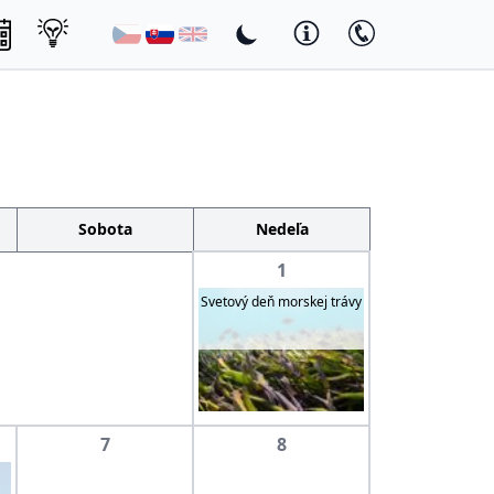
Sobota
Nedeľa
1
Svetový deň morskej trávy
7
8