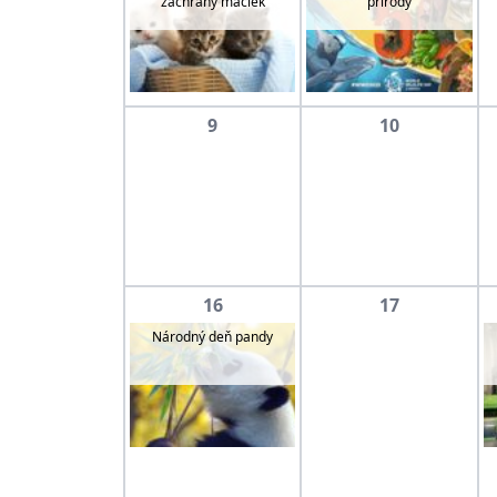
záchrany mačiek
prírody
9
10
16
17
Národný deň pandy