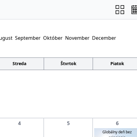
ugust
September
Október
November
December
Streda
Štvrtok
Piatok
4
5
6
Globálny deň bez