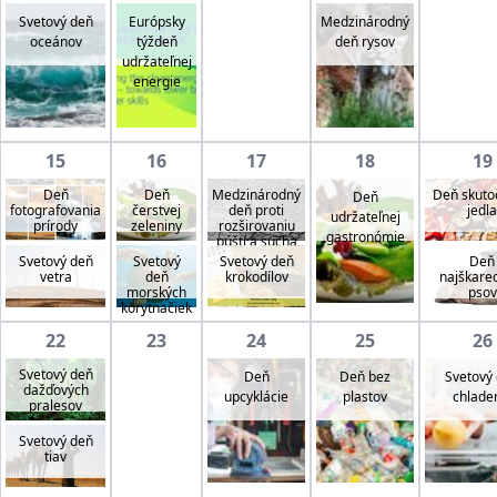
Svetový deň
Európsky
Medzinárodný
oceánov
týždeň
deň rysov
udržateľnej
energie
15
16
17
18
19
Deň
Deň
Medzinárodný
Deň skuto
Deň
fotografovania
čerstvej
deň proti
jedla
udržateľnej
prírody
zeleniny
rozširovaniu
gastronómie
púští a sucha
Svetový deň
Svetový
Svetový deň
Deň
vetra
deň
krokodílov
najškare
morských
psov
korytnačiek
22
23
24
25
26
Svetový deň
Deň
Deň bez
Svetový
dažďových
upcyklácie
plastov
chlade
pralesov
Svetový deň
tiav