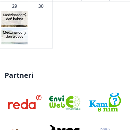
29
30
Medzinárodný
deň bahna
Medzinárodný
deň trópov
Partneri