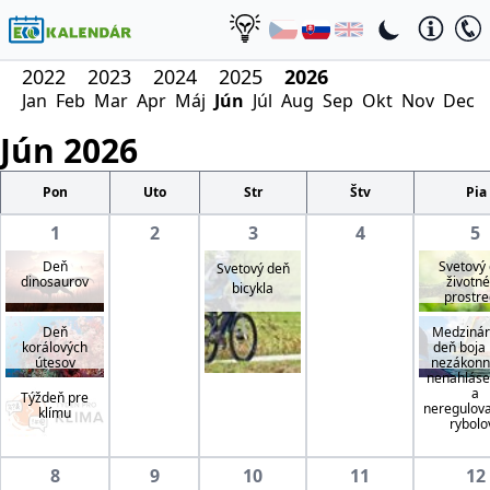
2022
2023
2024
2025
2026
Jan
Feb
Mar
Apr
Máj
Jún
Júl
Aug
Sep
Okt
Nov
Dec
Jún
2026
Pon
Uto
Str
Štv
Pia
1
2
3
4
5
Deň
Svetový
Svetový deň
dinosaurov
životn
bicykla
prostre
Deň
Medzinár
korálových
deň boja 
útesov
nezákon
nenahlás
a
Týždeň pre
neregulo
klímu
rybolo
8
9
10
11
12