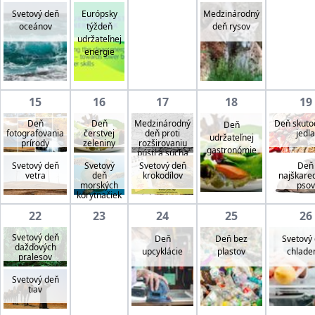
Svetový deň
Európsky
Medzinárodný
oceánov
týždeň
deň rysov
udržateľnej
energie
15
16
17
18
19
Deň
Deň
Medzinárodný
Deň skuto
Deň
fotografovania
čerstvej
deň proti
jedla
udržateľnej
prírody
zeleniny
rozširovaniu
gastronómie
púští a sucha
Svetový deň
Svetový
Svetový deň
Deň
vetra
deň
krokodílov
najškare
morských
psov
korytnačiek
22
23
24
25
26
Svetový deň
Deň
Deň bez
Svetový
dažďových
upcyklácie
plastov
chlade
pralesov
Svetový deň
tiav