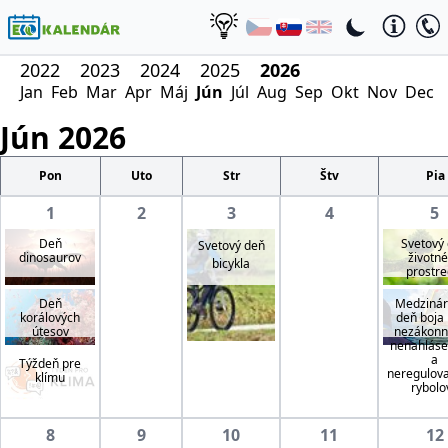
2022
2023
2024
2025
2026
Jan
Feb
Mar
Apr
Máj
Jún
Júl
Aug
Sep
Okt
Nov
Dec
Jún
2026
Pon
Uto
Str
Štv
Pia
1
2
3
4
5
Deň
Svetový
Svetový deň
dinosaurov
životn
bicykla
prostre
Deň
Medzinár
korálových
deň boja 
útesov
nezákon
nenahlás
a
Týždeň pre
neregulo
klímu
rybolo
8
9
10
11
12