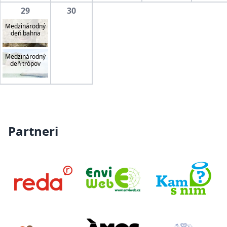
29
30
Medzinárodný
deň bahna
Medzinárodný
deň trópov
Partneri