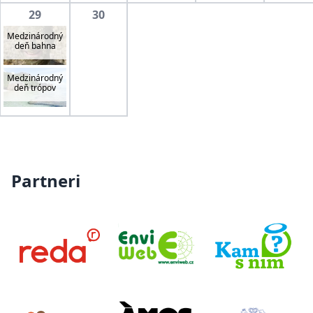
29
30
Medzinárodný
deň bahna
Medzinárodný
deň trópov
Partneri