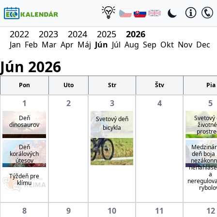
2022
2023
2024
2025
2026
Jan
Feb
Mar
Apr
Máj
Jún
Júl
Aug
Sep
Okt
Nov
Dec
Jún
2026
Pon
Uto
Str
Štv
Pia
1
2
3
4
5
Deň
Svetový
Svetový deň
dinosaurov
životn
bicykla
prostre
Deň
Medzinár
korálových
deň boja 
útesov
nezákon
nenahlás
a
Týždeň pre
neregulo
klímu
rybolo
8
9
10
11
12