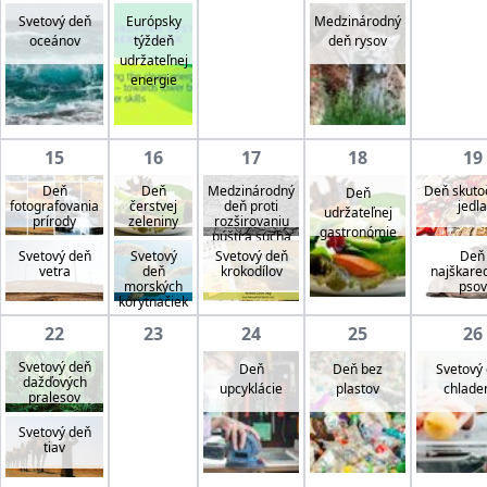
Svetový deň
Európsky
Medzinárodný
oceánov
týždeň
deň rysov
udržateľnej
energie
15
16
17
18
19
Deň
Deň
Medzinárodný
Deň skuto
Deň
fotografovania
čerstvej
deň proti
jedla
udržateľnej
prírody
zeleniny
rozširovaniu
gastronómie
púští a sucha
Svetový deň
Svetový
Svetový deň
Deň
vetra
deň
krokodílov
najškare
morských
psov
korytnačiek
22
23
24
25
26
Svetový deň
Deň
Deň bez
Svetový
dažďových
upcyklácie
plastov
chlade
pralesov
Svetový deň
tiav