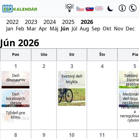
2022
2023
2024
2025
2026
Jan
Feb
Mar
Apr
Máj
Jún
Júl
Aug
Sep
Okt
Nov
Dec
Jún
2026
Pon
Uto
Str
Štv
Pia
1
2
3
4
5
Deň
Svetový
Svetový deň
dinosaurov
životn
bicykla
prostre
Deň
Medzinár
korálových
deň boja 
útesov
nezákon
nenahlás
a
Týždeň pre
neregulo
klímu
rybolo
8
9
10
11
12