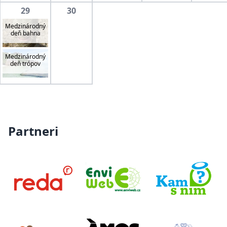
29
30
Medzinárodný
deň bahna
Medzinárodný
deň trópov
Partneri