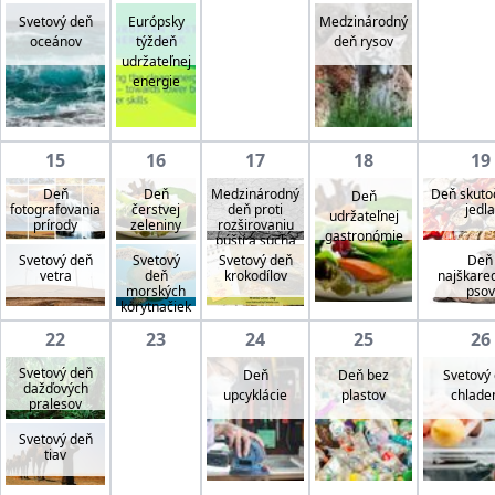
Svetový deň
Európsky
Medzinárodný
oceánov
týždeň
deň rysov
udržateľnej
energie
15
16
17
18
19
Deň
Deň
Medzinárodný
Deň skuto
Deň
fotografovania
čerstvej
deň proti
jedla
udržateľnej
prírody
zeleniny
rozširovaniu
gastronómie
púští a sucha
Svetový deň
Svetový
Svetový deň
Deň
vetra
deň
krokodílov
najškare
morských
psov
korytnačiek
22
23
24
25
26
Svetový deň
Deň
Deň bez
Svetový
dažďových
upcyklácie
plastov
chlade
pralesov
Svetový deň
tiav