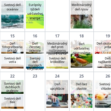
Svetový deň
Európsky
Medzinárodný
oceánov
týždeň
deň rysov
udržateľnej
energie
15
16
17
18
19
Deň
Deň
Medzinárodný
Deň skuto
Deň
fotografovania
čerstvej
deň proti
jedla
udržateľnej
prírody
zeleniny
rozširovaniu
gastronómie
púští a sucha
Svetový deň
Svetový
Svetový deň
Deň
vetra
deň
krokodílov
najškare
morských
psov
korytnačiek
22
23
24
25
26
Svetový deň
Deň
Deň bez
Svetový
dažďových
upcyklácie
plastov
chlade
pralesov
Svetový deň
tiav