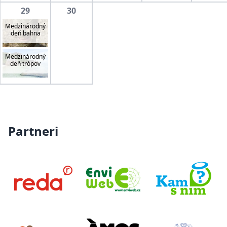
29
30
Medzinárodný
deň bahna
Medzinárodný
deň trópov
Partneri