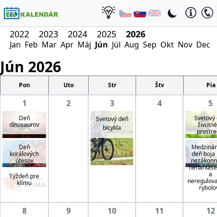
2022
2023
2024
2025
2026
Jan
Feb
Mar
Apr
Máj
Jún
Júl
Aug
Sep
Okt
Nov
Dec
Jún
2026
Pon
Uto
Str
Štv
Pia
1
2
3
4
5
Deň
Svetový
Svetový deň
dinosaurov
životn
bicykla
prostre
Deň
Medzinár
korálových
deň boja 
útesov
nezákon
nenahlás
a
Týždeň pre
neregulo
klímu
rybolo
8
9
10
11
12