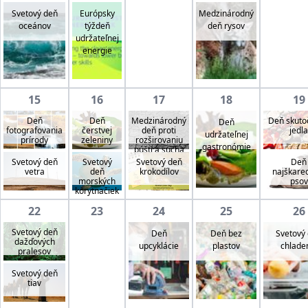
Svetový deň
Európsky
Medzinárodný
oceánov
týždeň
deň rysov
udržateľnej
energie
15
16
17
18
19
Deň
Deň
Medzinárodný
Deň skuto
Deň
fotografovania
čerstvej
deň proti
jedla
udržateľnej
prírody
zeleniny
rozširovaniu
gastronómie
púští a sucha
Svetový deň
Svetový
Svetový deň
Deň
vetra
deň
krokodílov
najškare
morských
psov
korytnačiek
22
23
24
25
26
Svetový deň
Deň
Deň bez
Svetový
dažďových
upcyklácie
plastov
chlade
pralesov
Svetový deň
tiav