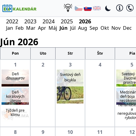
2022
2023
2024
2025
2026
Jan
Feb
Mar
Apr
Máj
Jún
Júl
Aug
Sep
Okt
Nov
Dec
Jún
2026
Pon
Uto
Str
Štv
Pia
1
2
3
4
5
Deň
Svetový
Svetový deň
dinosaurov
životn
bicykla
prostre
Deň
Medzinár
korálových
deň boja 
útesov
nezákon
nenahlás
a
Týždeň pre
neregulo
klímu
rybolo
8
9
10
11
12