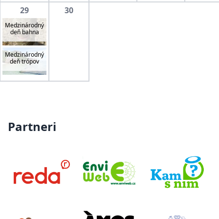
29
30
Medzinárodný
deň bahna
Medzinárodný
deň trópov
Partneri