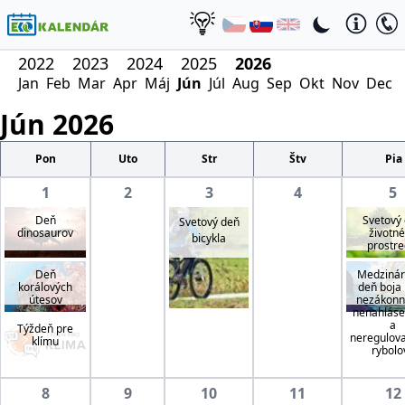
2022
2023
2024
2025
2026
Jan
Feb
Mar
Apr
Máj
Jún
Júl
Aug
Sep
Okt
Nov
Dec
Jún
2026
Pon
Uto
Str
Štv
Pia
1
2
3
4
5
Deň
Svetový
Svetový deň
dinosaurov
životn
bicykla
prostre
Deň
Medzinár
korálových
deň boja 
útesov
nezákon
nenahlás
a
Týždeň pre
neregulo
klímu
rybolo
8
9
10
11
12