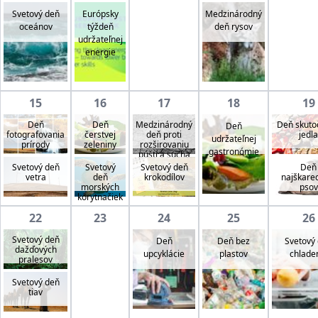
Svetový deň
Európsky
Medzinárodný
oceánov
týždeň
deň rysov
udržateľnej
energie
15
16
17
18
19
Deň
Deň
Medzinárodný
Deň skuto
Deň
fotografovania
čerstvej
deň proti
jedla
udržateľnej
prírody
zeleniny
rozširovaniu
gastronómie
púští a sucha
Svetový deň
Svetový
Svetový deň
Deň
vetra
deň
krokodílov
najškare
morských
psov
korytnačiek
22
23
24
25
26
Svetový deň
Deň
Deň bez
Svetový
dažďových
upcyklácie
plastov
chlade
pralesov
Svetový deň
tiav