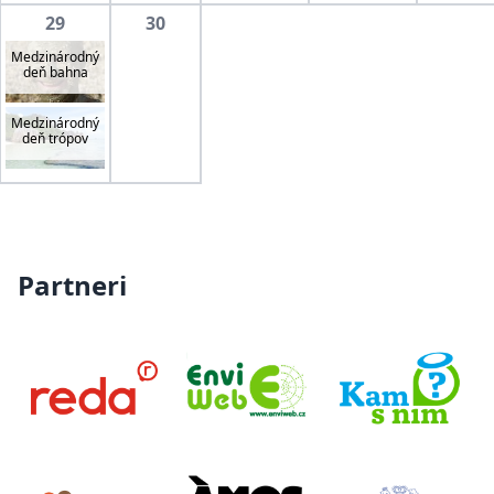
29
30
Medzinárodný
deň bahna
Medzinárodný
deň trópov
Partneri