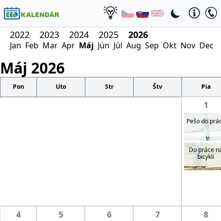
2022
2023
2024
2025
2026
Jan
Feb
Mar
Apr
Máj
Jún
Júl
Aug
Sep
Okt
Nov
Dec
Máj
2026
Pon
Uto
Str
Štv
Pia
1
Pešo do prá
Do práce n
bicykli
4
5
6
7
8