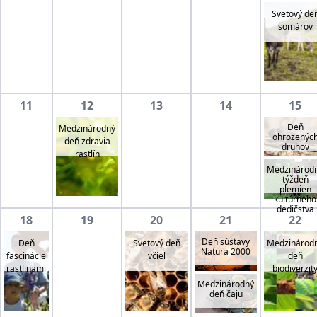
Svetový de
somárov
11
12
13
14
15
Deň
Medzinárodný
ohrozenýc
deň zdravia
druhov
rastlín
Medzinárod
týždeň
plemien
kultúrneho
dedičstva
18
19
20
21
22
Deň sústavy
Deň
Svetový deň
Medzinárod
Natura 2000
fascinácie
včiel
deň
rastlinami
biodiverzit
Medzinárodný
deň čaju