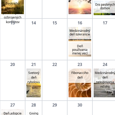
životného
Dni pasívnych
prostredia
domov
počas vojen a
ozbrojených
konfliktov
13
14
15
16
17
Medzinárodný
deň tolerancie
Deň
používania
menej vecí
20
21
22
23
24
Svetový
Fibonacciho
Medzinárodn
deň
deň
deň
rybolovu
nekupovania
ničoho
27
28
29
30
Deň adopcie
Giving