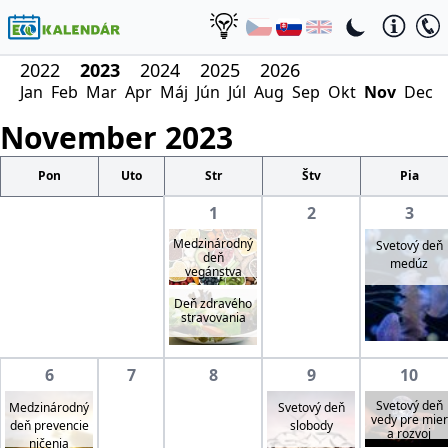
2022
2023
2024
2025
2026
Jan
Feb
Mar
Apr
Máj
Jún
Júl
Aug
Sep
Okt
Nov
Dec
November
2023
Pon
Uto
Str
Štv
Pia
1
2
3
Medzinárodný
Svetový deň
deň
medúz
vegánstva
Deň zdravého
stravovania
6
7
8
9
10
Svetový deň
Medzinárodný
Svetový deň
vedy pre mier
deň prevencie
slobody
a rozvoj
ničenia